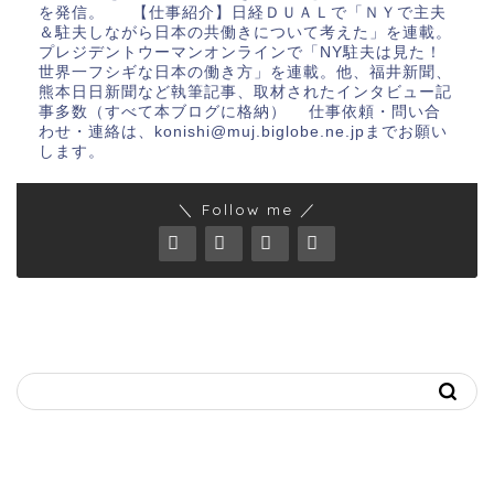
を発信。 【仕事紹介】日経ＤＵＡＬで「ＮＹで主夫
＆駐夫しながら日本の共働きについて考えた」を連載。
プレジデントウーマンオンラインで「NY駐夫は見た！
世界一フシギな日本の働き方」を連載。他、福井新聞、
熊本日日新聞など執筆記事、取材されたインタビュー記
事多数（すべて本ブログに格納） 仕事依頼・問い合
わせ・連絡は、konishi@muj.biglobe.ne.jpまでお願い
します。
＼ Follow me ／
キーワードで記事を探す
おススメ記事