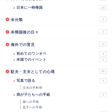
日本に一時帰国
20
未分類
4
本帰国後の日々
9
海外での育児
13
初めてのワンオペ
4
米国でのイベント
4
駐夫・主夫としての心境
85
写真で語る
9
主夫の手料理
我が子たちへの手紙
4
娘への手紙
息子への手紙