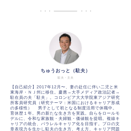
ちゅうおっと（駐夫）
駐夫・主夫
【自己紹介】2017年12月〜、妻の赴任に伴い二児と米
東海岸・ＮＪ州に移住。慶應→大手メディア政治記者→
駐在員の夫「駐夫」。コロンビア大大学院東アジア研究
所客員研究員（研究テーマ：米国におけるキャリア形成
の多様性） 男子として初となる制度活用で休職中。
育休歴１年。男の新たな生き方を実践。自らをロールモ
デルに、令和な家族観・夫婦観・価値観を提唱。複線キ
ャリアの統合、パラレルキャリア化を目指す。プロの文
章表現力を生かし駐夫の生き方、考え方、キャリア問題