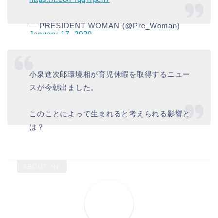
— PRESIDENT WOMAN (@Pre_Woman)
January 17, 2020
小泉進次郎環境相が育児休暇を取得するニュー
スが今朝出ました。
このことによって生まれると考えられる影響と
は？
米国在住の政治部記者・小西さんの見解をご紹
介します。
ABOUT ME
進次郎の育休が日本社会に大影響を及ぼすワケ
https://t.co/IAaIdCUtcT
#小泉進次郎
#育休