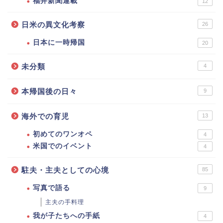
福井新聞連載
12
日米の異文化考察
26
日本に一時帰国
20
未分類
4
本帰国後の日々
9
海外での育児
13
初めてのワンオペ
4
米国でのイベント
4
駐夫・主夫としての心境
85
写真で語る
9
主夫の手料理
我が子たちへの手紙
4