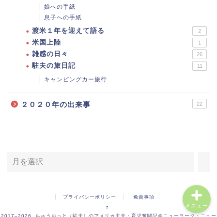
娘への手紙
息子への手紙
渡米１年を迎えて語る
2
米国上陸
1
雑感の日々
26
駐夫の旅日記
11
キャンピングカー旅行
２０２０年の出来事
22
ホーム
お問い合わせ・仕事依頼
年月で記事を探す
プロフィール
プライバシーポリシー
免責事項
メニュー
2017–2026 ちゅうおっと（駐夫）のアメリカ主夫・育児奮闘記＠ニューヨーク・ニュー