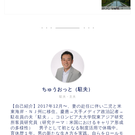
ちゅうおっと（駐夫）
駐夫・主夫
【自己紹介】2017年12月〜、妻の赴任に伴い二児と米
東海岸・ＮＪ州に移住。慶應→大手メディア政治記者→
駐在員の夫「駐夫」。コロンビア大大学院東アジア研究
所客員研究員（研究テーマ：米国におけるキャリア形成
の多様性） 男子として初となる制度活用で休職中。
育休歴１年。男の新たな生き方を実践。自らをロールモ