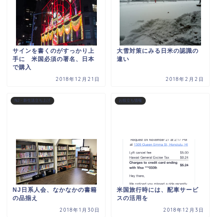
サインを書くのがすっかり上
大雪対策にみる日米の認識の
手に 米国必須の署名、日本
違い
で購入
2018年12月21日
2018年2月2日
NJ・新生活立ち上げ
お役立ち情報
NJ日系人会、なかなかの書籍
米国旅行時には、配車サービ
の品揃え
スの活用を
2018年1月30日
2018年12月3日