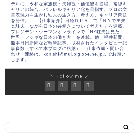
デルに、令和な家族観・夫婦観・価値観を提唱。複線キ
ャリアの統合、パラレルキャリア化を目指す。プロの文
章表現力を生かし駐夫の生き方、考え方、キャリア問題
を発信。 【仕事紹介】日経ＤＵＡＬで「ＮＹで主夫
＆駐夫しながら日本の共働きについて考えた」を連載。
プレジデントウーマンオンラインで「NY駐夫は見た！
世界一フシギな日本の働き方」を連載。他、福井新聞、
熊本日日新聞など執筆記事、取材されたインタビュー記
事多数（すべて本ブログに格納） 仕事依頼・問い合
わせ・連絡は、konishi@muj.biglobe.ne.jpまでお願い
します。
＼ Follow me ／
キーワードで記事を探す