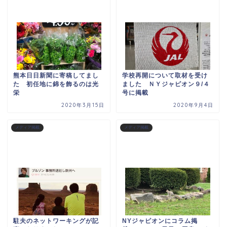
熊本日日新聞に寄稿してまし
学校再開について取材を受け
た 初任地に錦を飾るのは光
ました ＮＹジャピオン９/４
栄
号に掲載
2020年3月15日
2020年9月4日
メディア掲載
メディア掲載
駐夫のネットワーキングが記
NYジャピオンにコラム掲