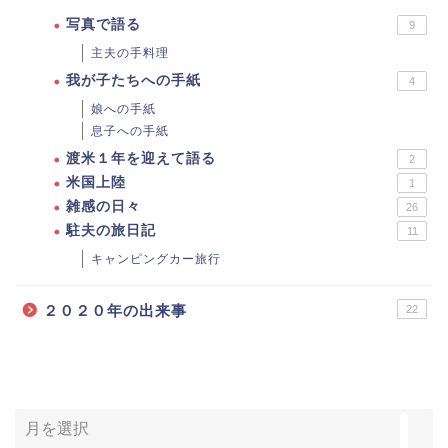
写真で語る
9
主夫の手料理
我が子たちへの手紙
4
娘への手紙
息子への手紙
渡米１年を迎えて語る
2
米国上陸
1
雑感の日々
26
駐夫の旅日記
11
キャンピングカー旅行
２０２０年の出来事
22
ホーム
お問い合わせ・仕事依頼
年月で記事を探す
プロフィール