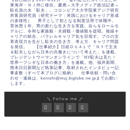
東海岸・ＮＪ州に移住。慶應→大手メディア政治記者→
駐在員の夫「駐夫」。コロンビア大大学院東アジア研究
所客員研究員（研究テーマ：米国におけるキャリア形成
の多様性） 男子として初となる制度活用で休職中。
育休歴１年。男の新たな生き方を実践。自らをロールモ
デルに、令和な家族観・夫婦観・価値観を提唱。複線キ
ャリアの統合、パラレルキャリア化を目指す。プロの文
章表現力を生かし駐夫の生き方、考え方、キャリア問題
を発信。 【仕事紹介】日経ＤＵＡＬで「ＮＹで主夫
＆駐夫しながら日本の共働きについて考えた」を連載。
プレジデントウーマンオンラインで「NY駐夫は見た！
世界一フシギな日本の働き方」を連載。他、福井新聞、
熊本日日新聞など執筆記事、取材されたインタビュー記
事多数（すべて本ブログに格納） 仕事依頼・問い合
わせ・連絡は、konishi@muj.biglobe.ne.jpまでお願い
します。
＼ Follow me ／