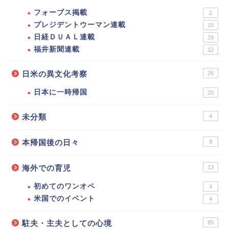
フォーブス掲載
2
プレジデントウーマン連載
15
日経ＤＵＡＬ連載
19
福井新聞連載
12
日米の異文化考察
26
日本に一時帰国
20
未分類
4
本帰国後の日々
9
海外での育児
13
初めてのワンオペ
4
米国でのイベント
4
駐夫・主夫としての心境
85