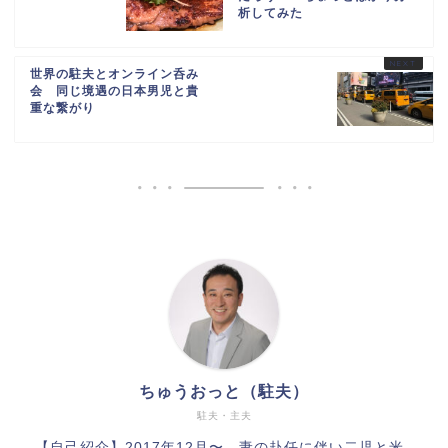
析してみた
世界の駐夫とオンライン呑み
会 同じ境遇の日本男児と貴
重な繋がり
ちゅうおっと（駐夫）
駐夫・主夫
【自己紹介】2017年12月〜、妻の赴任に伴い二児と米