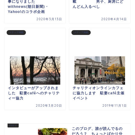
事になりました
載 男子、厨房にど
withnews(朝日新聞)・
んどん入るべし
Yahoo!のコラボ企画
2020年3月13日
2020年4月14日
メディア掲載
メディア掲載
インタビューがアップされま
チャリティオンラインカフェ
した 駐妻caféへのチャリテ
に協力します 駐妻café主催
ィー協力
イベント
2020年3月20日
2019年11月1日
このブログ、誰が読んでるの
だろう？ ちょっとばかり分