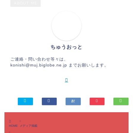
https://t.co/zMcjCZkVvT
ABOUT ME
— DRESS (@ProjectDRESS)
February 29,
2020
ちゅうおっと
ご連絡・問い合わせ等々は、
konishi@muj.biglobe.ne.jp までお願いします。
HOME
メディア掲載