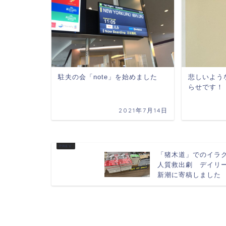
駐夫の会「note」を始めました
悲しいよう
らせです！
2021年7月14日
「猪木道」でのイラ
人質救出劇 デイリ
新潮に寄稿しました