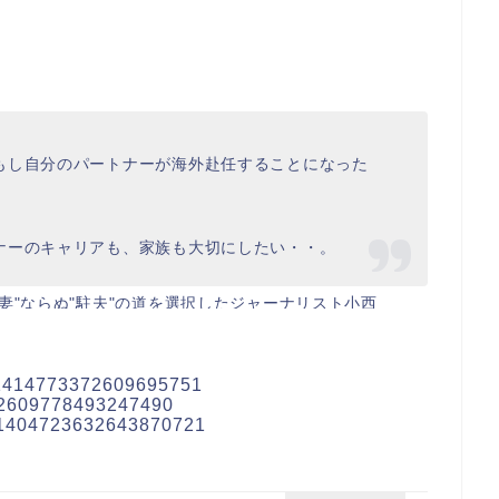
もし自分のパートナーが海外赴任することになった
ナーのキャリアも、家族も大切にしたい・・。
妻"ならぬ"駐夫"の道を選択したジャーナリスト小西
BDYCVELTV
us/1414773372609695751
2021
1402609778493247490
us/1404723632643870721