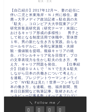
駐夫・主夫
【自己紹介】2017年12月〜、妻の赴任に
伴い二児と米東海岸・ＮＪ州に移住。慶
應→大手メディア政治記者→駐在員の夫
「駐夫」。コロンビア大大学院東アジア
研究所客員研究員（研究テーマ：米国に
おけるキャリア形成の多様性） 男子と
して初となる制度活用で休職中。育休歴
１年。男の新たな生き方を実践。自らを
ロールモデルに、令和な家族観・夫婦
観・価値観を提唱。複線キャリアの統
合、パラレルキャリア化を目指す。プロ
の文章表現力を生かし駐夫の生き方、考
え方、キャリア問題を発信。 【仕事紹
介】日経ＤＵＡＬで「ＮＹで主夫＆駐夫
しながら日本の共働きについて考えた」
を連載。プレジデントウーマンオンライ
ンで「NY駐夫は見た！世界一フシギな日
本の働き方」を連載。他、福井新聞、熊
本日日新聞など執筆記事、取材されたイ
ンタビュー記事多数（すべて本ブログに
格納） 仕事依頼・問い合わせ・連絡
＼ Follow me ／
は、konishi@muj.biglobe.ne.jpまでお
願いします。