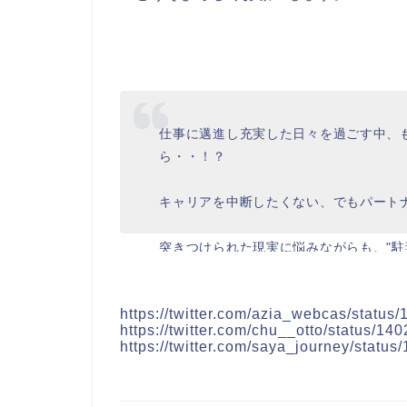
仕事に邁進し充実した日々を過ごす中、
ら・・！？
キャリアを中断したくない、でもパート
突きつけられた現実に悩みながらも、"駐
さんのストーリーです✨
https://t.co/2
https://twitter.com/azia_webcas/stat
— 森清華 (@saya_journey)
July 13, 
https://twitter.com/chu__otto/status/
https://twitter.com/saya_journey/stat