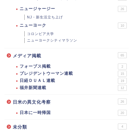
ニュージャージー
26
NJ・新生活立ち上げ
ニューヨーク
10
コロンビア大学
ニューヨークシティマラソン
メディア掲載
65
フォーブス掲載
2
プレジデントウーマン連載
15
日経ＤＵＡＬ連載
19
福井新聞連載
12
日米の異文化考察
26
日本に一時帰国
20
未分類
4