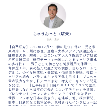
ちゅうおっと（駐夫）
駐夫・主夫
【自己紹介】2017年12月〜、妻の赴任に伴い二児と米
東海岸・ＮＪ州に移住。慶應→大手メディア政治記者→
駐在員の夫「駐夫」。コロンビア大大学院東アジア研究
所客員研究員（研究テーマ：米国におけるキャリア形成
の多様性） 男子として初となる制度活用で休職中。
育休歴１年。男の新たな生き方を実践。自らをロールモ
デルに、令和な家族観・夫婦観・価値観を提唱。複線キ
ャリアの統合、パラレルキャリア化を目指す。プロの文
章表現力を生かし駐夫の生き方、考え方、キャリア問題
を発信。 【仕事紹介】日経ＤＵＡＬで「ＮＹで主夫
＆駐夫しながら日本の共働きについて考えた」を連載。
プレジデントウーマンオンラインで「NY駐夫は見た！
世界一フシギな日本の働き方」を連載。他、福井新聞、
熊本日日新聞など執筆記事、取材されたインタビュー記