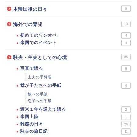
本帰国後の日々
9
海外での育児
13
初めてのワンオペ
4
米国でのイベント
4
駐夫・主夫としての心境
85
写真で語る
9
主夫の手料理
我が子たちへの手紙
4
娘への手紙
息子への手紙
渡米１年を迎えて語る
2
米国上陸
1
雑感の日々
26
駐夫の旅日記
11