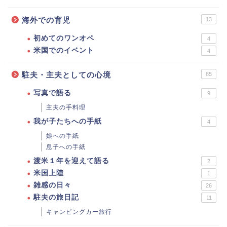
海外での育児
13
初めてのワンオペ
4
米国でのイベント
4
駐夫・主夫としての心境
85
写真で語る
9
主夫の手料理
我が子たちへの手紙
4
娘への手紙
息子への手紙
渡米１年を迎えて語る
2
米国上陸
1
雑感の日々
26
駐夫の旅日記
11
キャンピングカー旅行