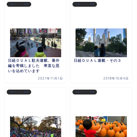
日経ＤＵＡＬ連載
日経ＤＵＡＬ連載
日経ＤＵＡＬ駐夫連載、番外
日経ＤＵＡＬ連載・その３
編を寄稿しました 率直な思
いを込めています
2021年11月1日
2018年10月4日
日経ＤＵＡＬ連載
日経ＤＵＡＬ連載