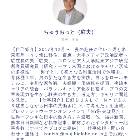
ちゅうおっと（駐夫）
駐夫・主夫
【自己紹介】2017年12月〜、妻の赴任に伴い二児と米
東海岸・ＮＪ州に移住。慶應→大手メディア政治記者→
駐在員の夫「駐夫」。コロンビア大大学院東アジア研究
所客員研究員（研究テーマ：米国におけるキャリア形成
の多様性） 男子として初となる制度活用で休職中。
育休歴１年。男の新たな生き方を実践。自らをロールモ
デルに、令和な家族観・夫婦観・価値観を提唱。複線キ
ャリアの統合、パラレルキャリア化を目指す。プロの文
章表現力を生かし駐夫の生き方、考え方、キャリア問題
を発信。 【仕事紹介】日経ＤＵＡＬで「ＮＹで主夫
＆駐夫しながら日本の共働きについて考えた」を連載。
プレジデントウーマンオンラインで「NY駐夫は見た！
世界一フシギな日本の働き方」を連載。他、福井新聞、
熊本日日新聞など執筆記事、取材されたインタビュー記
事多数（すべて本ブログに格納） 仕事依頼・問い合
わせ・連絡は、konishi@muj.biglobe.ne.jpまでお願い
します。