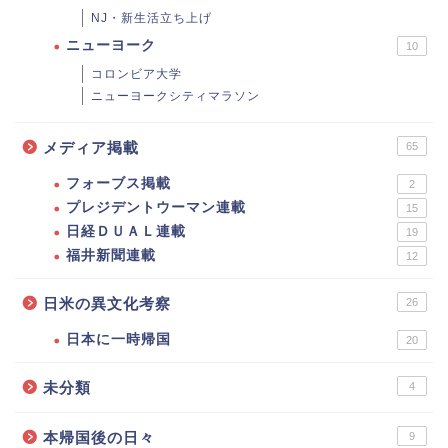
NJ・新生活立ち上げ
ニューヨーク
10
コロンビア大学
ニューヨークシティマラソン
メディア掲載
65
フォーブス掲載
2
プレジデントウーマン連載
15
日経ＤＵＡＬ連載
19
福井新聞連載
12
日米の異文化考察
26
日本に一時帰国
20
未分類
4
本帰国後の日々
9