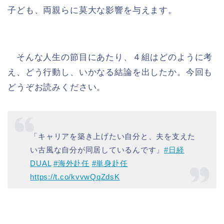
子ども、両親らに莫大な影響を与えます。
そんな人生の節目にあたり、４組はどのように考
え、どう行動し、いかなる結論を出したか。今回も
どうぞお読みください。
「キャリアを築き上げたい自分と、夫を支えた
い古風な自分が同居しているんです」
#日経
DUAL
#海外赴任
#単身赴任
https://t.co/kvvwQqZdsK
— 日経DUAL＠共働き子育て記事を発信中
(@nikkeiDUAL)
July 17, 2019