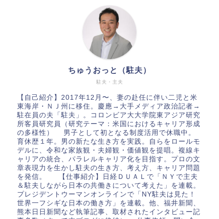
ちゅうおっと（駐夫）
駐夫・主夫
【自己紹介】2017年12月〜、妻の赴任に伴い二児と米
東海岸・ＮＪ州に移住。慶應→大手メディア政治記者→
駐在員の夫「駐夫」。コロンビア大大学院東アジア研究
所客員研究員（研究テーマ：米国におけるキャリア形成
の多様性） 男子として初となる制度活用で休職中。
育休歴１年。男の新たな生き方を実践。自らをロールモ
デルに、令和な家族観・夫婦観・価値観を提唱。複線キ
ャリアの統合、パラレルキャリア化を目指す。プロの文
章表現力を生かし駐夫の生き方、考え方、キャリア問題
を発信。 【仕事紹介】日経ＤＵＡＬで「ＮＹで主夫
＆駐夫しながら日本の共働きについて考えた」を連載。
プレジデントウーマンオンラインで「NY駐夫は見た！
世界一フシギな日本の働き方」を連載。他、福井新聞、
熊本日日新聞など執筆記事、取材されたインタビュー記