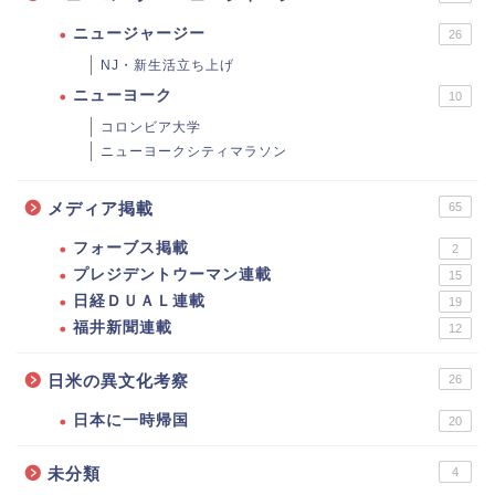
ニュージャージー
26
NJ・新生活立ち上げ
ニューヨーク
10
コロンビア大学
ニューヨークシティマラソン
メディア掲載
65
フォーブス掲載
2
プレジデントウーマン連載
15
日経ＤＵＡＬ連載
19
福井新聞連載
12
日米の異文化考察
26
日本に一時帰国
20
未分類
4