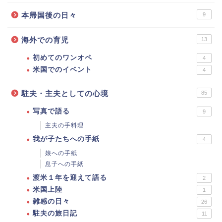
本帰国後の日々
9
海外での育児
13
初めてのワンオペ
4
米国でのイベント
4
駐夫・主夫としての心境
85
写真で語る
9
主夫の手料理
我が子たちへの手紙
4
娘への手紙
息子への手紙
渡米１年を迎えて語る
2
米国上陸
1
雑感の日々
26
駐夫の旅日記
11