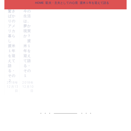
えて語
えて語
HOME
駐夫・主夫としての心境
渡米１年を迎えて語る
る
る
驚き
今の
ばか
生活
りの
は、
アメ
夢か
リカ
現実
暮ら
か？
し
渡
渡米
米１
１年
年を
を迎
迎え
えて
て語
語
る・
る・
その
その
１
２
2018年
2018年
12月13
12月10
日
日