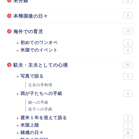
未分類
本帰国後の日々
9
海外での育児
13
初めてのワンオペ
4
米国でのイベント
4
駐夫・主夫としての心境
85
写真で語る
9
主夫の手料理
我が子たちへの手紙
4
娘への手紙
息子への手紙
渡米１年を迎えて語る
2
米国上陸
1
雑感の日々
26