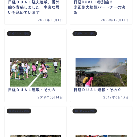
日経ＤＵＡＬ駐夫連載、番外
日経DUAL・特別編３
編を寄稿しました 率直な思
米正副大統領パートナーの決
いを込めています
断
2021年11月1日
2020年12月11日
日経ＤＵＡＬ連載
日経ＤＵＡＬ連載
日経ＤＵＡＬ連載・その８
日経ＤＵＡＬ連載・その９
2019年5月14日
2019年6月13日
日経ＤＵＡＬ連載
日経ＤＵＡＬ連載