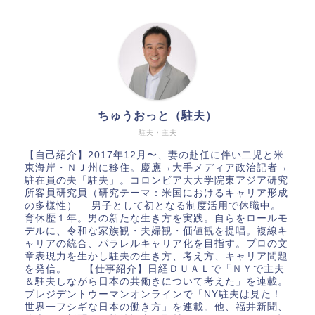
ちゅうおっと（駐夫）
駐夫・主夫
【自己紹介】2017年12月〜、妻の赴任に伴い二児と米
東海岸・ＮＪ州に移住。慶應→大手メディア政治記者→
駐在員の夫「駐夫」。コロンビア大大学院東アジア研究
所客員研究員（研究テーマ：米国におけるキャリア形成
の多様性） 男子として初となる制度活用で休職中。
育休歴１年。男の新たな生き方を実践。自らをロールモ
デルに、令和な家族観・夫婦観・価値観を提唱。複線キ
ャリアの統合、パラレルキャリア化を目指す。プロの文
章表現力を生かし駐夫の生き方、考え方、キャリア問題
を発信。 【仕事紹介】日経ＤＵＡＬで「ＮＹで主夫
＆駐夫しながら日本の共働きについて考えた」を連載。
プレジデントウーマンオンラインで「NY駐夫は見た！
世界一フシギな日本の働き方」を連載。他、福井新聞、