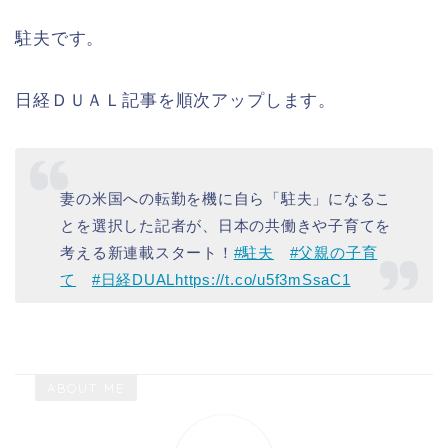
駐夫です。
日経ＤＵＡＬ記事を順次アップします。
妻の米国への転勤を機に自ら「駐夫」になるこ
とを選択した記者が、日本の共働きや子育てを
考える新連載スタート！
#駐夫
#父親の子育
て
#日経DUAL
https://t.co/u5f3mSsaC1
— 日経DUAL＠共働き子育て記事を発信中
(@nikkeiDUAL)
July 25, 2018
ABOUT ME