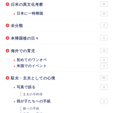
日米の異文化考察
26
日本に一時帰国
20
未分類
4
本帰国後の日々
9
海外での育児
13
初めてのワンオペ
4
米国でのイベント
4
駐夫・主夫としての心境
85
写真で語る
9
主夫の手料理
我が子たちへの手紙
4
娘への手紙