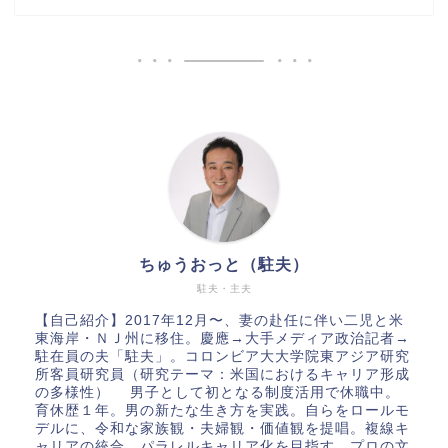
ちゅうおっと（駐夫）
駐夫・主夫
【自己紹介】2017年12月〜、妻の赴任に伴い二児と米
東海岸・ＮＪ州に移住。慶應→大手メディア政治記者→
駐在員の夫「駐夫」。コロンビア大大学院東アジア研究
所客員研究員（研究テーマ：米国におけるキャリア形成
の多様性） 男子として初となる制度活用で休職中。
育休歴１年。男の新たな生き方を実践。自らをロールモ
デルに、令和な家族観・夫婦観・価値観を提唱。複線キ
ャリアの統合、パラレルキャリア化を目指す。プロの文