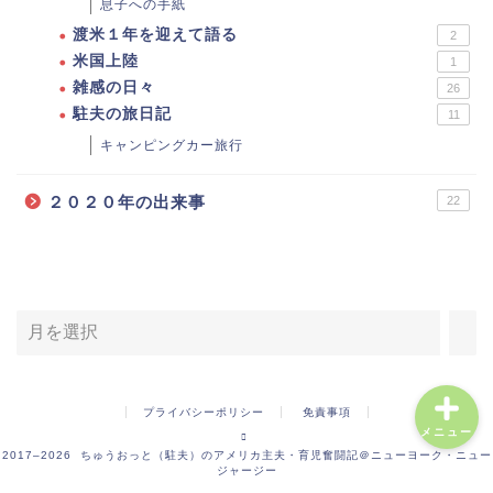
息子への手紙
渡米１年を迎えて語る
2
米国上陸
1
雑感の日々
26
駐夫の旅日記
11
キャンピングカー旅行
２０２０年の出来事
22
ホーム
お問い合わせ・仕事依頼
年月で記事を探す
プロフィール
プライバシーポリシー
免責事項
メニュー
2017–2026 ちゅうおっと（駐夫）のアメリカ主夫・育児奮闘記＠ニューヨーク・ニュー
ジャージー