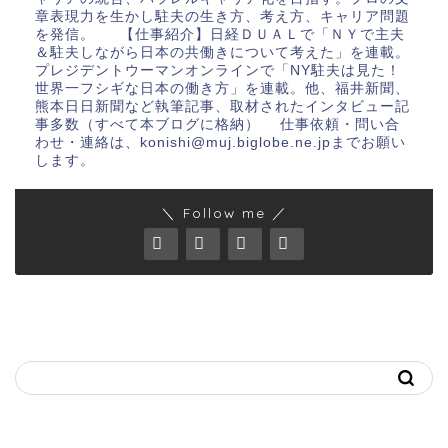
章表現力を生かし駐夫の生き方、考え方、キャリア問題
を発信。 【仕事紹介】日経ＤＵＡＬで「ＮＹで主夫
＆駐夫しながら日本の共働きについて考えた」を連載。
プレジデントウーマンオンラインで「NY駐夫は見た！
世界一フシギな日本の働き方」を連載。他、福井新聞、
熊本日日新聞など執筆記事、取材されたインタビュー記
事多数（すべて本ブログに格納） 仕事依頼・問い合
わせ・連絡は、konishi@muj.biglobe.ne.jpまでお願い
します。
＼ Follow me ／
キーワードで記事を探す
おススメ記事