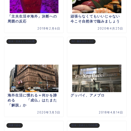
「主夫生活＠海外」決断への
頑張らなくてもいいじゃない
周囲の反応
今こそ自然体で臨みましょう
2018年2月6日
2020年4月25日
駐夫・主夫としての心境
NJ・新生活立ち上げ
海外生活に慣れる＝何かを諦
グッバイ、アメブロ
める 「成仏」はたまた
「解脱」か
2020年3月3日
2018年4月14日
写真で語る
駐夫・主夫としての心境