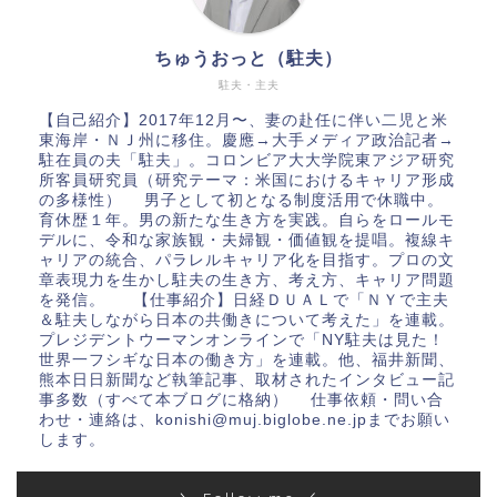
ちゅうおっと（駐夫）
駐夫・主夫
【自己紹介】2017年12月〜、妻の赴任に伴い二児と米
東海岸・ＮＪ州に移住。慶應→大手メディア政治記者→
駐在員の夫「駐夫」。コロンビア大大学院東アジア研究
所客員研究員（研究テーマ：米国におけるキャリア形成
の多様性） 男子として初となる制度活用で休職中。
育休歴１年。男の新たな生き方を実践。自らをロールモ
デルに、令和な家族観・夫婦観・価値観を提唱。複線キ
ャリアの統合、パラレルキャリア化を目指す。プロの文
章表現力を生かし駐夫の生き方、考え方、キャリア問題
を発信。 【仕事紹介】日経ＤＵＡＬで「ＮＹで主夫
＆駐夫しながら日本の共働きについて考えた」を連載。
プレジデントウーマンオンラインで「NY駐夫は見た！
世界一フシギな日本の働き方」を連載。他、福井新聞、
熊本日日新聞など執筆記事、取材されたインタビュー記
事多数（すべて本ブログに格納） 仕事依頼・問い合
わせ・連絡は、konishi@muj.biglobe.ne.jpまでお願い
します。