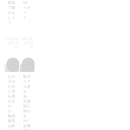
然体
k6
で臨
スタ
みま
ー
しょ
ト
う
2020年
2020年
4月25
4月20
日
日
駐夫・
駐夫・
主夫と
主夫と
しての
しての
心境
心境
わが
駐夫
子の
リア
ため
ル呑
に何
み
を残
会、
せる
大盛
の
況に
か
終わ
集団
る
教育
NY
は終
近隣