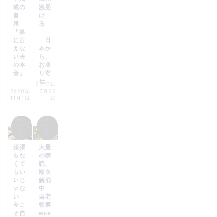
載の
激受
書
け
籍
る
「妻
に言
日
えな
本か
い夫
ら、
の本
お取
音」
り寄
せ
2020年
2020年
10月26
11月1日
日
駐夫・
駐夫・
主夫と
主夫と
しての
しての
心境
心境
頑張
大量
らな
の積
くて
読、
もい
順次
いじ
解消
ゃな
中
い
自宅
今こ
軟禁
そ自
wee