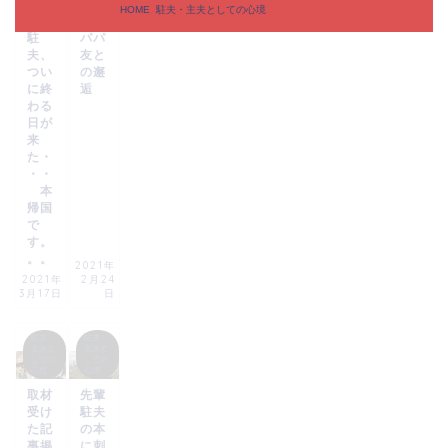
しての
しての
HOME
駐夫・主夫としての心境
心境
心境
駐
パパ
夫、
友と
つい
の邂
に終
逅
わる
日が
来
た・
・・
本
帰国
で
す。
。。
2021年
2021年
2月24
3月17日
日
駐夫・
駐夫・
主夫と
主夫と
しての
しての
心境
心境
取材
先輩
受け
駐夫
た記
の本
事掲
に刺