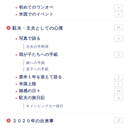
初めてのワンオペ
4
米国でのイベント
4
駐夫・主夫としての心境
85
写真で語る
9
主夫の手料理
我が子たちへの手紙
4
娘への手紙
息子への手紙
渡米１年を迎えて語る
2
米国上陸
1
雑感の日々
26
駐夫の旅日記
11
キャンピングカー旅行
ホーム
２０２０年の出来事
22