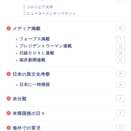
コロンビア大学
ニューヨークシティマラソン
メディア掲載
65
フォーブス掲載
2
プレジデントウーマン連載
15
日経ＤＵＡＬ連載
19
福井新聞連載
12
日米の異文化考察
26
日本に一時帰国
20
未分類
4
本帰国後の日々
9
海外での育児
13