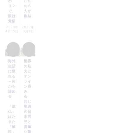
わ
在住
り？
の６
で、
人が
親は
集結
覚悟
2020年
2020年
4月15日
3月9日
駐夫・
駐夫・
主夫と
主夫と
しての
しての
心境
心境
海外
世界
生活
の駐
に慣
夫と
れる
オン
＝何
ライ
かを
ン呑
諦め
み
る
会
同じ
「成
境遇
仏」
の日
はた
本男
また
児と
「解
貴重
脱」
な繋