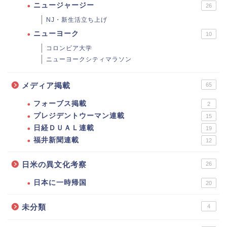
ニュージャージー
26
NJ・新生活立ち上げ
ニューヨーク
10
コロンビア大学
ニューヨークシティマラソン
メディア掲載
65
フォーブス掲載
2
プレジデントウーマン連載
15
日経ＤＵＡＬ連載
19
福井新聞連載
12
日米の異文化考察
26
日本に一時帰国
20
未分類
4