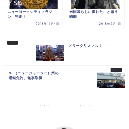
ニューヨークシティマラソ
米国暮らしに慣れた、と思う
ン、完走！
瞬間
2018年11月4日
2018年2月1日
メリークリスマス！！
NJ（ニュージャージー）州の
運転免許、無事取得！