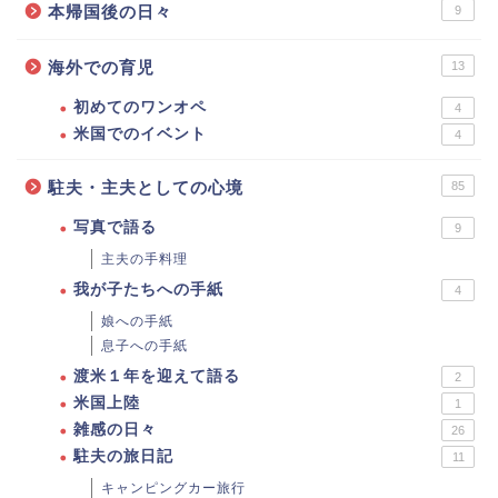
本帰国後の日々
9
海外での育児
13
初めてのワンオペ
4
米国でのイベント
4
駐夫・主夫としての心境
85
写真で語る
9
主夫の手料理
我が子たちへの手紙
4
娘への手紙
息子への手紙
渡米１年を迎えて語る
2
米国上陸
1
雑感の日々
26
駐夫の旅日記
11
キャンピングカー旅行