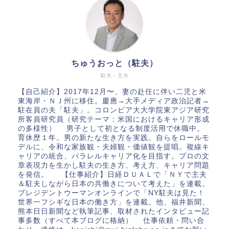
ちゅうおっと（駐夫）
駐夫・主夫
【自己紹介】2017年12月〜、妻の赴任に伴い二児と米
東海岸・ＮＪ州に移住。慶應→大手メディア政治記者→
駐在員の夫「駐夫」。コロンビア大大学院東アジア研究
所客員研究員（研究テーマ：米国におけるキャリア形成
の多様性） 男子として初となる制度活用で休職中。
育休歴１年。男の新たな生き方を実践。自らをロールモ
デルに、令和な家族観・夫婦観・価値観を提唱。複線キ
ャリアの統合、パラレルキャリア化を目指す。プロの文
章表現力を生かし駐夫の生き方、考え方、キャリア問題
を発信。 【仕事紹介】日経ＤＵＡＬで「ＮＹで主夫
＆駐夫しながら日本の共働きについて考えた」を連載。
プレジデントウーマンオンラインで「NY駐夫は見た！
世界一フシギな日本の働き方」を連載。他、福井新聞、
熊本日日新聞など執筆記事、取材されたインタビュー記
事多数（すべて本ブログに格納） 仕事依頼・問い合