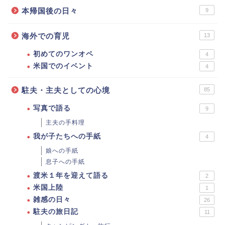
本帰国後の日々
9
海外での育児
13
初めてのワンオペ
4
米国でのイベント
4
駐夫・主夫としての心境
85
写真で語る
9
主夫の手料理
我が子たちへの手紙
4
娘への手紙
息子への手紙
渡米１年を迎えて語る
2
米国上陸
1
雑感の日々
26
駐夫の旅日記
11