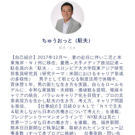
ちゅうおっと（駐夫）
駐夫・主夫
【自己紹介】2017年12月〜、妻の赴任に伴い二児と米
東海岸・ＮＪ州に移住。慶應→大手メディア政治記者→
駐在員の夫「駐夫」。コロンビア大大学院東アジア研究
所客員研究員（研究テーマ：米国におけるキャリア形成
の多様性） 男子として初となる制度活用で休職中。
育休歴１年。男の新たな生き方を実践。自らをロールモ
デルに、令和な家族観・夫婦観・価値観を提唱。複線キ
ャリアの統合、パラレルキャリア化を目指す。プロの文
章表現力を生かし駐夫の生き方、考え方、キャリア問題
を発信。 【仕事紹介】日経ＤＵＡＬで「ＮＹで主夫
＆駐夫しながら日本の共働きについて考えた」を連載。
プレジデントウーマンオンラインで「NY駐夫は見た！
世界一フシギな日本の働き方」を連載。他、福井新聞、
熊本日日新聞など執筆記事、取材されたインタビュー記
事多数（すべて本ブログに格納） 仕事依頼・問い合