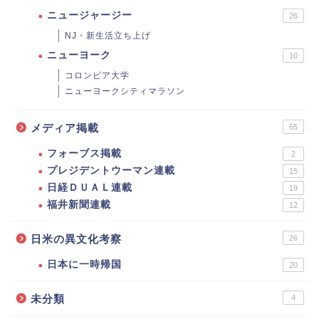
ニュージャージー
26
NJ・新生活立ち上げ
ニューヨーク
10
コロンビア大学
ニューヨークシティマラソン
メディア掲載
65
フォーブス掲載
2
プレジデントウーマン連載
15
日経ＤＵＡＬ連載
19
福井新聞連載
12
日米の異文化考察
26
日本に一時帰国
20
未分類
4