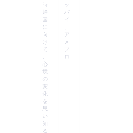
時
ッ
帰
バ
国
イ
に
、
向
ア
け
メ
て
ブ
、
ロ
心
境
の
変
化
を
思
い
知
る