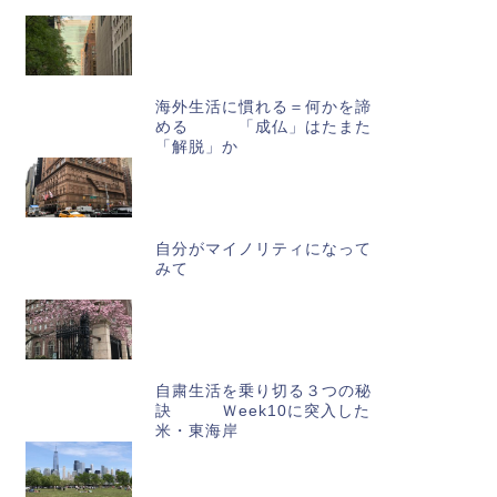
海外生活に慣れる＝何かを諦
める 「成仏」はたまた
「解脱」か
自分がマイノリティになって
みて
自粛生活を乗り切る３つの秘
訣 Ｗeek10に突入した
米・東海岸