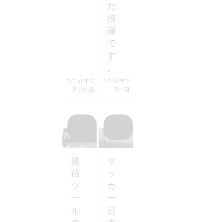
だ
感
謝
で
す
。
2018年8
2018年8
月20日
月1日
ニュー
ニュー
ジャー
ジャー
ジー
ジー
発
サ
信
ッ
ツ
カ
ー
ー
ル
日