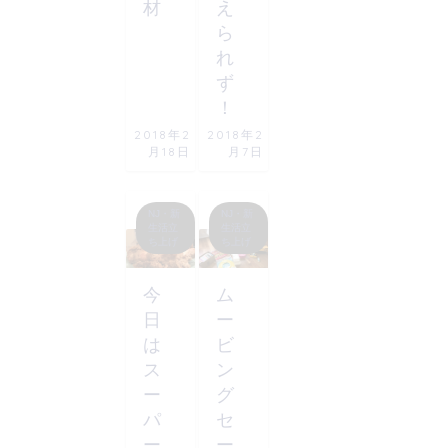
材
え
ら
れ
ず
！
2018年2
2018年2
月18日
月7日
NJ・新
NJ・新
生活立
生活立
ち上げ
ち上げ
今
ム
日
ー
は
ビ
ス
ン
ー
グ
パ
セ
ー
ー