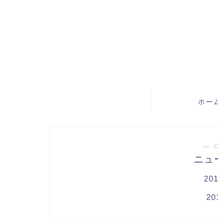
ホー
― 
ニュ
20
20