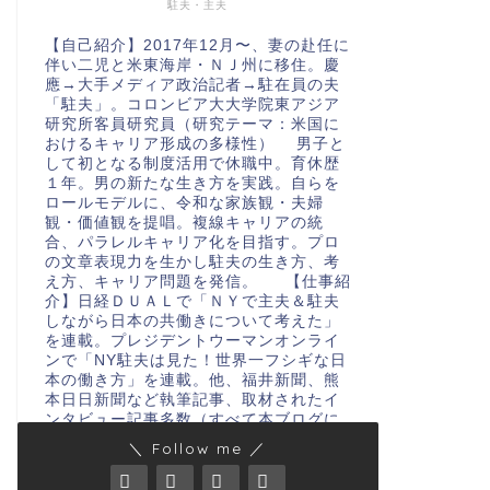
駐夫・主夫
【自己紹介】2017年12月〜、妻の赴任に
伴い二児と米東海岸・ＮＪ州に移住。慶
應→大手メディア政治記者→駐在員の夫
「駐夫」。コロンビア大大学院東アジア
研究所客員研究員（研究テーマ：米国に
おけるキャリア形成の多様性） 男子と
して初となる制度活用で休職中。育休歴
１年。男の新たな生き方を実践。自らを
ロールモデルに、令和な家族観・夫婦
観・価値観を提唱。複線キャリアの統
合、パラレルキャリア化を目指す。プロ
の文章表現力を生かし駐夫の生き方、考
え方、キャリア問題を発信。 【仕事紹
介】日経ＤＵＡＬで「ＮＹで主夫＆駐夫
しながら日本の共働きについて考えた」
を連載。プレジデントウーマンオンライ
ンで「NY駐夫は見た！世界一フシギな日
本の働き方」を連載。他、福井新聞、熊
本日日新聞など執筆記事、取材されたイ
ンタビュー記事多数（すべて本ブログに
格納） 仕事依頼・問い合わせ・連絡
＼ Follow me ／
は、konishi@muj.biglobe.ne.jpまでお
願いします。