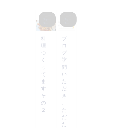
ニュー
ニュー
ジャー
ジャー
ジー
ジー
料
ブ
理
ロ
つ
グ
く
訪
っ
問
て
い
ま
た
す
だ
そ
き
の
、
２
た
だ
た