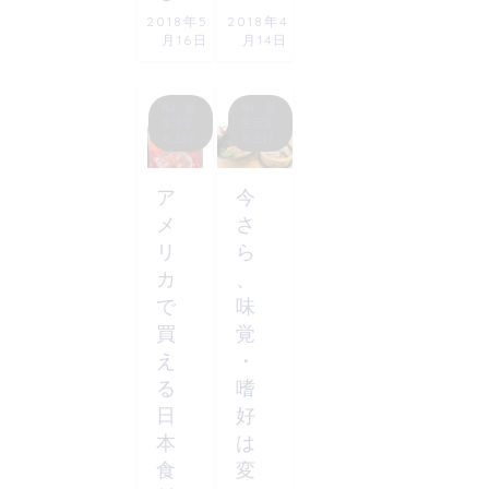
2018年5
2018年4
月16日
月14日
NJ・新
NJ・新
生活立
生活立
ち上げ
ち上げ
ア
今
メ
さ
リ
ら
カ
、
で
味
買
覚
え
・
る
嗜
日
好
本
は
食
変