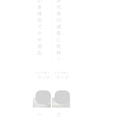
の
本
多
代
様
表
化
の
で
成
や
長
や
に
混
乾
乱
杯
！
2018年7
2018年6
月24日
月30日
ニュー
NJ・新
ジャー
生活立
ジー
ち上げ
一
グ