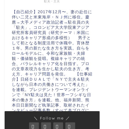
駐夫・主夫
【自己紹介】2017年12月〜、妻の赴任に
伴い二児と米東海岸・ＮＪ州に移住。慶
應→大手メディア政治記者→駐在員の夫
「駐夫」。コロンビア大大学院東アジア
研究所客員研究員（研究テーマ：米国に
おけるキャリア形成の多様性） 男子と
して初となる制度活用で休職中。育休歴
１年。男の新たな生き方を実践。自らを
ロールモデルに、令和な家族観・夫婦
観・価値観を提唱。複線キャリアの統
合、パラレルキャリア化を目指す。プロ
の文章表現力を生かし駐夫の生き方、考
え方、キャリア問題を発信。 【仕事紹
介】日経ＤＵＡＬで「ＮＹで主夫＆駐夫
しながら日本の共働きについて考えた」
を連載。プレジデントウーマンオンライ
ンで「NY駐夫は見た！世界一フシギな日
本の働き方」を連載。他、福井新聞、熊
本日日新聞など執筆記事、取材されたイ
ンタビュー記事多数（すべて本ブログに
格納） 仕事依頼・問い合わせ・連絡
＼ Follow me ／
は、konishi@muj.biglobe.ne.jpまでお
願いします。